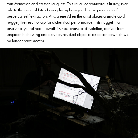
transformation and existential quest. This ritual, or omnivorous liturgy, is an
ode to the mineral fate of every living being and to the processes of
perpetual self-extraction. At Galerie Allen the artist places a single gold
nugget, the result of a prior alchemical performance. This nugget – an
ersatz not yet refined – awaits its next phase of dissolution, derives from
umpteenth chewing and exists as residual object of an action to which we
no longer have access.