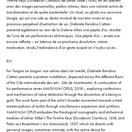
Twelve Keys (Duodecim Clavibus) de Johan Tölbe (1618), en les altérant
avec des images personnelles, parfois intimes, dans une volonté active de
transformation et de quête existentielle. Un rituel, ou plutôt une omnivore
liturgie, qui est une ode au destin minéral de tout être vivant et aux
processus perpétuel d’extraction de soi. Gabriele Rendina Cattani
présente également au sein de la Galerie Allen une pépite d’or, résultat
de l’une de ses performances alchimiques. Une pépite d’or – ersatz non
encore raffinée – en latence de sa prochaine dissolution, nième
mastication, résidu/redondance d’un geste auquel on n’a plus accès...
EN
For
Tongue on tongue: nos salives dans ton oreille
, Gabriele Rendina
Cattani presents a protean installation, dispersed across the different floors
of the Cité internationale des arts - Site de Montmartre. A continuation of
his performance series
MAGNUM OPUS
, 2018–, exploring confessions
and mechanisms of value attribution through the dissolution of a being in
gold. The work forms part of the artist’s broader movement towards a total
metamorphosis of reality through simultaneous expansion and synthesis.
MAGNUM OPUS
embodies the theological iconography and alchemical
treatises of Johan Tölbe’s The Twelve Keys (Duodecim Clavibus), 1618, and
Peter aus Rosenheim’s Ars Memorandi, 1507, which he distorts with
personal images, sometimes intimate, with the active desire for